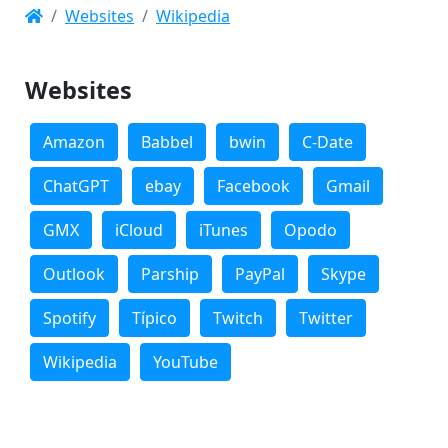
Websites
Wikipedia
Websites
Amazon
Babbel
bwin
C-Date
ChatGPT
ebay
Facebook
Gmail
GMX
iCloud
iTunes
Opodo
Outlook
Parship
PayPal
Skype
Spotify
Típico
Twitch
Twitter
Wikipedia
YouTube