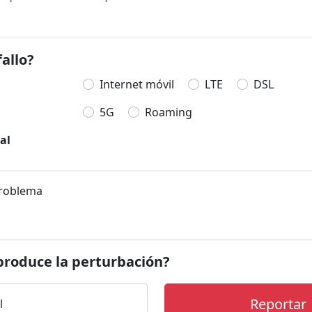
fallo?
Internet móvil
LTE
DSL
5G
Roaming
al
problema
produce la perturbación?
Reportar
l